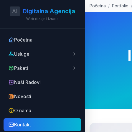
Početna
/
Portfolio
AI
Digitalna Agencija
Web dizajn i izrada
Početna
Usluge
Paketi
Naši Radovi
Novosti
O nama
Kontakt