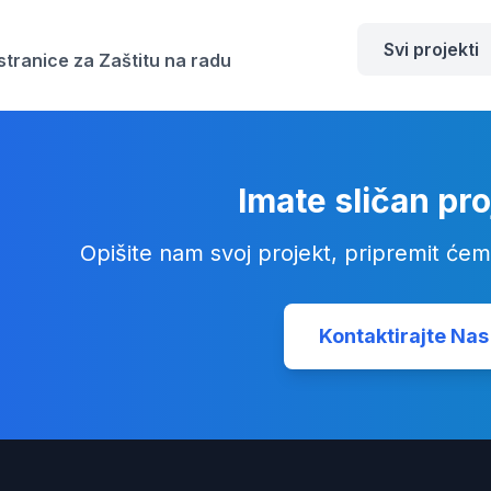
Svi projekti
 stranice za Zaštitu na radu
Imate sličan pro
Opišite nam svoj projekt, pripremit će
Kontaktirajte Nas