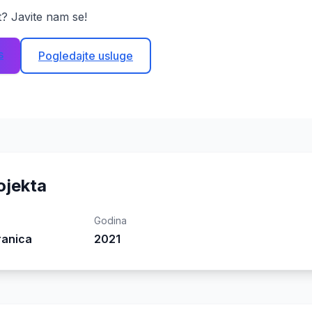
kt? Javite nam se!
s
Pogledajte usluge
rojekta
Godina
ranica
2021