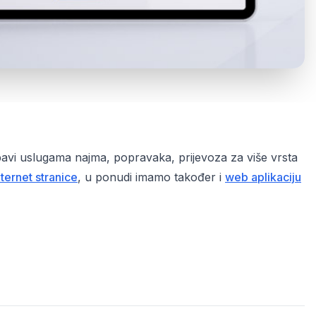
 bavi uslugama najma, popravaka, prijevoza za više vrsta
ternet stranice
, u ponudi imamo također i
web aplikaciju