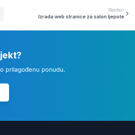
Sljedeći
Izrada web stranice za salon ljepote
jekt?
mo prilagođenu ponudu.