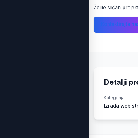
Želite sličan proje
Kontaktirajte na
Detalji p
Kategorija
Izrada web st