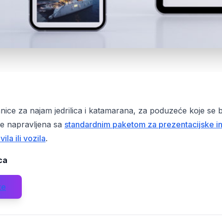
ranice za najam jedrilica i katamarana, za poduzeće koje se
je napravljena sa
standardnim paketom za prezentacijske in
ila ili vozila
.
ca
te