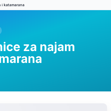
ca i katamarana
anice za najam
tamarana