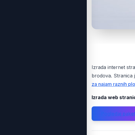
Izrada internet st
brodova. Stranica 
za najam raznih plov
Izrada web strani
Pogledaj pake