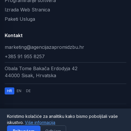
Programiranje softvera
Izrada Web Stranica
Paketi Usluga
Kontakt
marketing@agencijazapromidzbu.hr
+385 91 955 8257
Obala Tome Bakača Erdodyja 42
44000 Sisak, Hrvatska
HR
EN
DE
Koristimo kolačiće za analitiku kako bismo poboljšali vaše
© 2026 AI Digitalna Agencija. Sva prava pridržana.
iskustvo.
Više informacija
Pravila privatnosti
|
Uvjeti korištenja