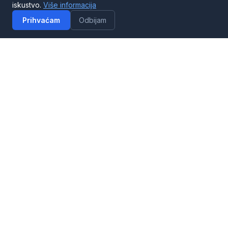
iskustvo.
Više informacija
Prihvaćam
Odbijam
Digitalni marketing
Pro paket Google Ads i Facebook Ads agencija
360€
Naruči
Pogledaj detalje →