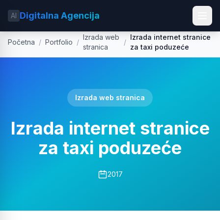
Digitalna Agencija
AI
Izrada web
Izrada internet stranice
Početna
/
Portfolio
/
/
stranica
za taxi poduzeće
Izrada web stranica
Izrada internet stranice
za taxi poduzeće
2017