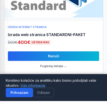
IZRADA INTERNET STRANICA
Izrada web stranica STANDARDNI-PAKET
400€
500€
UŠTEDA 100€
Naruči
Pogledaj detalje →
Koristimo kolačiće za analitiku kako bismo poboljšali vaše
iskustvo.
Više informacija
-10% POPUST
Prihvaćam
Odbijam