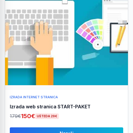
IZRADA INTERNET STRANICA
Izrada web stranica START-PAKET
150€
179€
UŠTEDA 29€