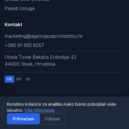
Paketi Usluga
Kontakt
marketing@agencijazapromidzbu.hr
+385 91 955 8257
Obala Tome Bakača Erdodyja 42
44000 Sisak, Hrvatska
HR
EN
DE
Koristimo kolačiće za analitiku kako bismo poboljšali vaše
© 2026 AI Digitalna Agencija. Sva prava pridržana.
iskustvo.
Više informacija
Pravila privatnosti
|
Uvjeti korištenja
Prihvaćam
Odbijam