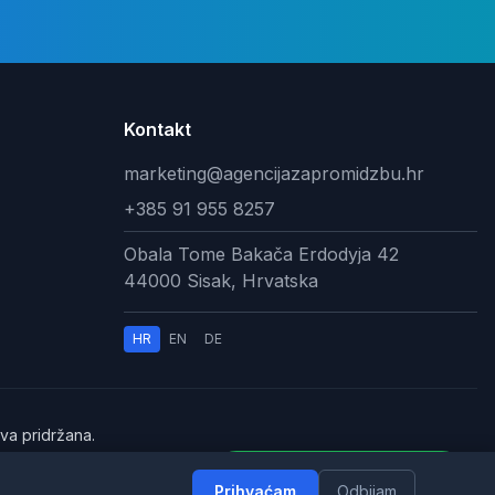
Kontakt
marketing@agencijazapromidzbu.hr
+385 91 955 8257
Obala Tome Bakača Erdodyja 42
44000 Sisak, Hrvatska
HR
EN
DE
va pridržana.
rištenja
Kako vam mogu pomoći?
Prihvaćam
Odbijam