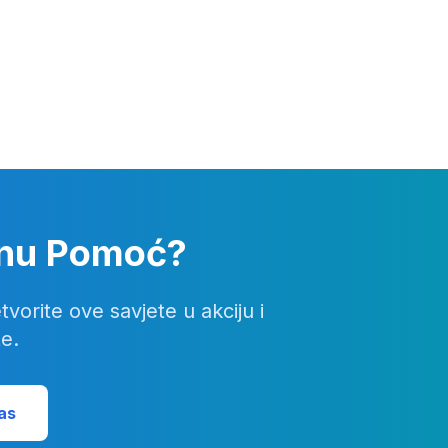
lnu Pomoć?
rite ove savjete u akciju i
e.
as