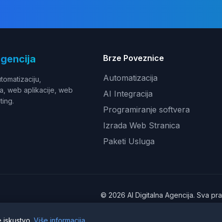
Agencija
Brze Poveznice
Automatizacija
utomatizaciju,
a, web aplikacije, web
AI Integracija
ting.
Programiranje softvera
Izrada Web Stranica
Paketi Usluga
© 2026 AI Digitalna Agencija. Sva pra
Pravila privatnosti
|
Uvjeti ko
e iskustvo.
Više informacija