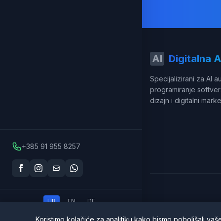
AI
Digitalna 
Specijalizirani za AI a
programiranje softver
dizajn i digitalni marke
+385 91 955 8257
HR
EN
DE
Koristimo kolačiće za analitiku kako bismo poboljšali vaš