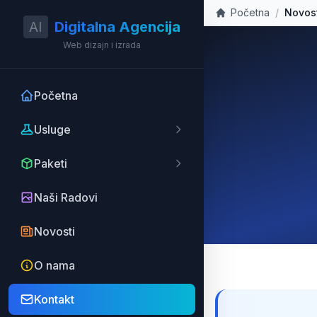
Početna
/
Novos
AI
Digitalna Agencija
Web dizajn i izrada
Početna
Usluge
Paketi
Naši Radovi
Novosti
O nama
Kontakt