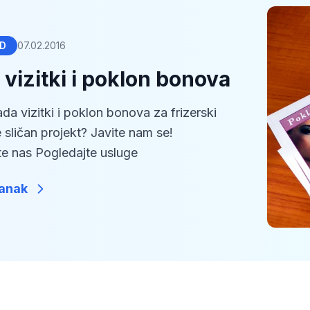
ED
07.02.2016
 vizitki i poklon bonova
rada vizitki i poklon bonova za frizerski
e sličan projekt? Javite nam se!
te nas Pogledajte usluge
lanak