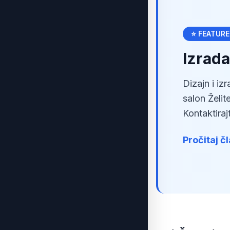
⭐ FEATUR
Izrada
Dizajn i iz
salon Želit
Kontaktiraj
Pročitaj č