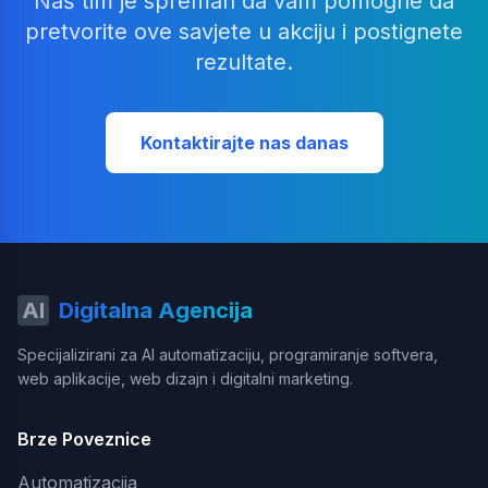
Naš tim je spreman da vam pomogne da
pretvorite ove savjete u akciju i postignete
rezultate.
Kontaktirajte nas danas
AI
Digitalna Agencija
Specijalizirani za AI automatizaciju, programiranje softvera,
web aplikacije, web dizajn i digitalni marketing.
Brze Poveznice
Automatizacija