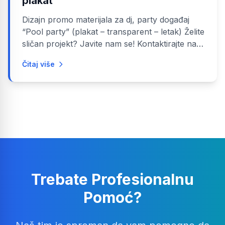
plakat
Dizajn promo materijala za dj, party događaj
“Pool party” (plakat – transparent – letak) Želite
sličan projekt? Javite nam se! Kontaktirajte nas
Pogledajte usluge
Čitaj više
Trebate Profesionalnu
Pomoć?