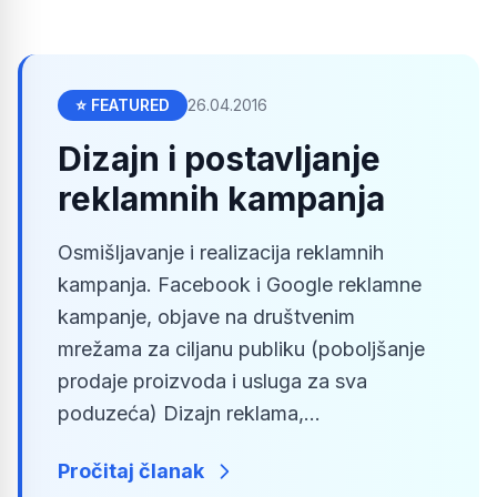
⭐ FEATURED
26.04.2016
Dizajn i postavljanje
reklamnih kampanja
Osmišljavanje i realizacija reklamnih
kampanja. ‪‎Facebook‬ ‪i Google ‎reklamne‬
‪kampanje, objave na društvenim
mrežama za ciljanu publiku (poboljšanje
prodaje proizvoda i usluga za sva
poduzeća) Dizajn ‎reklama‬,...
Pročitaj članak