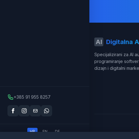
AI
Digitalna 
Specijalizirani za AI a
programiranje softver
dizajn i digitalni marke
+385 91 955 8257
HR
EN
DE