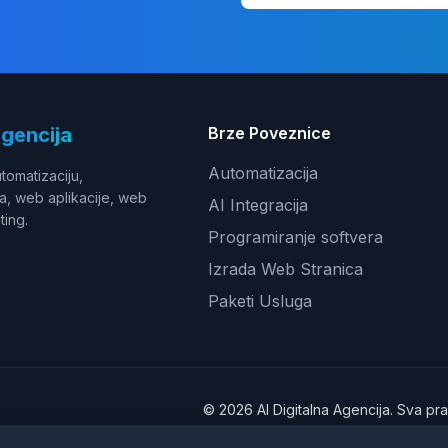
Agencija
Brze Poveznice
Automatizacija
utomatizaciju,
a, web aplikacije, web
AI Integracija
ting.
Programiranje softvera
Izrada Web Stranica
Paketi Usluga
© 2026 AI Digitalna Agencija. Sva pra
Pravila privatnosti
|
Uvjeti ko