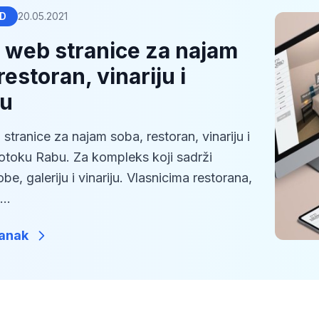
ED
20.05.2021
 web stranice za najam
restoran, vinariju i
ju
stranice za najam soba, restoran, vinariju i
 otoku Rabu. Za kompleks koji sadrži
obe, galeriju i vinariju. Vlasnicima restorana,
..
lanak