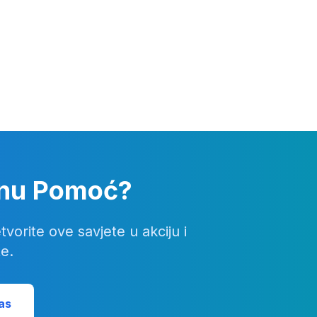
lnu Pomoć?
rite ove savjete u akciju i
e.
as