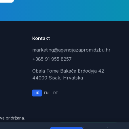
Kontakt
marketing@agencijazapromidzbu.hr
+385 91 955 8257
Obala Tome Bakača Erdodyja 42
44000 Sisak, Hrvatska
HR
EN
DE
va pridržana.
rištenja
Kako vam mogu pomoći?