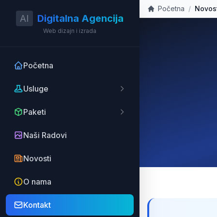
Početna
/
Novos
AI
Digitalna Agencija
Web dizajn i izrada
Početna
Usluge
Paketi
Naši Radovi
Novosti
O nama
Kontakt