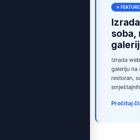
⭐ FEATUR
Izrada
soba, 
galeri
Izrada web 
galeriju na
restoran, s
smještajnih.
Pročitaj č