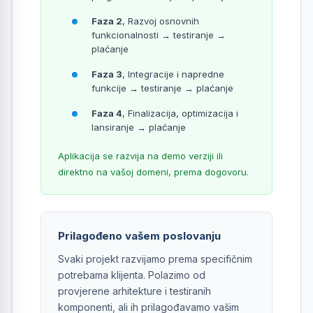
Faza 2
, Razvoj osnovnih
funkcionalnosti → testiranje →
plaćanje
Faza 3
, Integracije i napredne
funkcije → testiranje → plaćanje
Faza 4
, Finalizacija, optimizacija i
lansiranje → plaćanje
Aplikacija se razvija na demo verziji ili
direktno na vašoj domeni, prema dogovoru.
Prilagođeno vašem poslovanju
Svaki projekt razvijamo prema specifičnim
potrebama klijenta. Polazimo od
provjerene arhitekture i testiranih
komponenti, ali ih prilagođavamo vašim