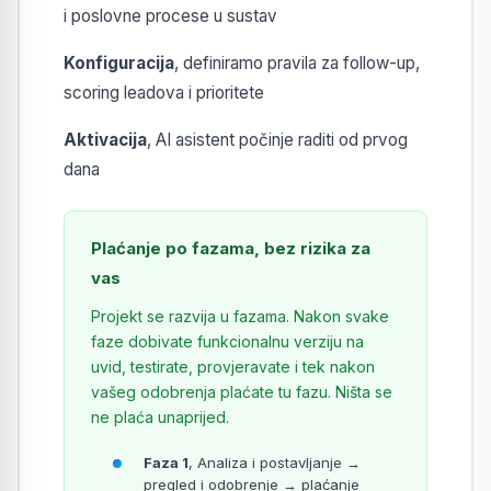
i poslovne procese u sustav
Konfiguracija
, definiramo pravila za follow-up,
scoring leadova i prioritete
Aktivacija
, AI asistent počinje raditi od prvog
dana
Plaćanje po fazama, bez rizika za
vas
Projekt se razvija u fazama. Nakon svake
faze dobivate funkcionalnu verziju na
uvid, testirate, provjeravate i tek nakon
vašeg odobrenja plaćate tu fazu. Ništa se
ne plaća unaprijed.
Faza 1
, Analiza i postavljanje →
pregled i odobrenje → plaćanje