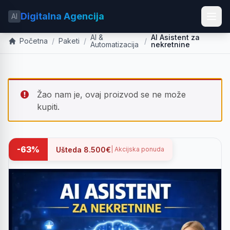
Digitalna Agencija
AI
AI &
AI Asistent za
Početna
/
Paketi
/
/
Automatizacija
nekretnine
Žao nam je, ovaj proizvod se ne može
kupiti.
-63%
Ušteda 8.500€
| Akcijska ponuda