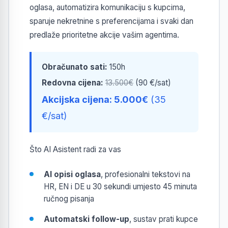
oglasa, automatizira komunikaciju s kupcima,
sparuje nekretnine s preferencijama i svaki dan
predlaže prioritetne akcije vašim agentima.
Obračunato sati:
150h
Redovna cijena:
13.500€
(90 €/sat)
Akcijska cijena: 5.000€
(35
€/sat)
Što AI Asistent radi za vas
AI opisi oglasa
, profesionalni tekstovi na
HR, EN i DE u 30 sekundi umjesto 45 minuta
ručnog pisanja
Automatski follow-up
, sustav prati kupce