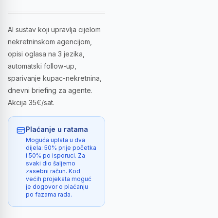
AI sustav koji upravlja cijelom
nekretninskom agencijom,
opisi oglasa na 3 jezika,
automatski follow-up,
sparivanje kupac-nekretnina,
dnevni briefing za agente.
Akcija 35€/sat.
Plaćanje u ratama
Moguća uplata u dva
dijela: 50% prije početka
i 50% po isporuci. Za
svaki dio šaljemo
zasebni račun. Kod
većih projekata moguć
je dogovor o plaćanju
po fazama rada.