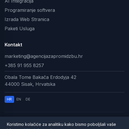
AI Integracija
Programiranje softvera
Izrada Web Stranica
Paketi Usluga
Kontakt
marketing@agencijazapromidzbu.hr
+385 91 955 8257
Obala Tome Bakača Erdodyja 42
44000 Sisak, Hrvatska
HR
EN
DE
© 2026 AI Digitalna Agencija. Sva prava pridržana.
Koristimo kolačiće za analitiku kako bismo poboljšali vaše