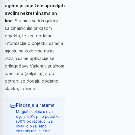
agencije koje žele upravljati
svojim nekretninama on
line
. Stranica sadrži galeriju
sa dinamičnim prikazom
objekta, te sve dodatne
informacije o objektu, samom
mjestu na kojem se nalazi.
Dizajn same aplikacije se
prilagođava Vašem vizualnom
identitetu (željama), a po
potrebi se dodaju dodatne
stavke/stranice.
Plaćanje u ratama
Moguća uplata u dva
dijela: 50% prije početka
i 50% po isporuci. Za
svaki dio šaljemo
zasebni račun. Kod