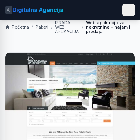
Digitalna Agencija
AI
IZRADA
Web aplikacija za
Početna
/
Paketi
/
WEB
/
nekretnine – najam i
APLIKACIJA
prodaja