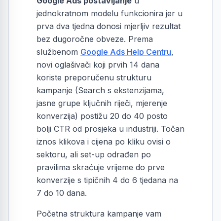
Google Ads postavljanje
u
jednokratnom modelu funkcionira jer u
prva dva tjedna donosi mjerljiv rezultat
bez dugoročne obveze. Prema
službenom
Google Ads Help Centru
,
novi oglašivači koji prvih 14 dana
koriste preporučenu strukturu
kampanje (Search s ekstenzijama,
jasne grupe ključnih riječi, mjerenje
konverzija) postižu 20 do 40 posto
bolji CTR od prosjeka u industriji. Točan
iznos klikova i cijena po kliku ovisi o
sektoru, ali set-up odrađen po
pravilima skraćuje vrijeme do prve
konverzije s tipičnih 4 do 6 tjedana na
7 do 10 dana.
Početna struktura kampanje vam