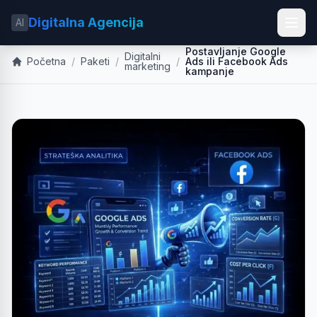
Digitalna Agencija
AI
Postavljanje Google
Digitalni
Početna
/
Paketi
/
/
Ads ili Facebook Ads
marketing
kampanje