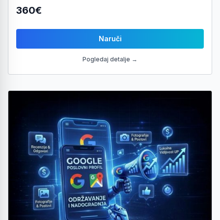
360€
Naruči
Pogledaj detalje →