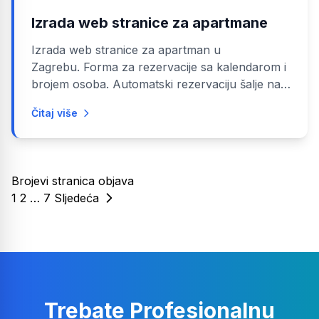
Izrada web stranice za apartmane
Izrada web stranice za apartman u
Zagrebu. Forma za rezervacije sa kalendarom i
brojem osoba. Automatski rezervaciju šalje na
e-mail. Web sadrži prezentaciju svih vrsta
Čitaj više
smještajnih...
Brojevi stranica objava
1
2
…
7
Sljedeća
Trebate Profesionalnu