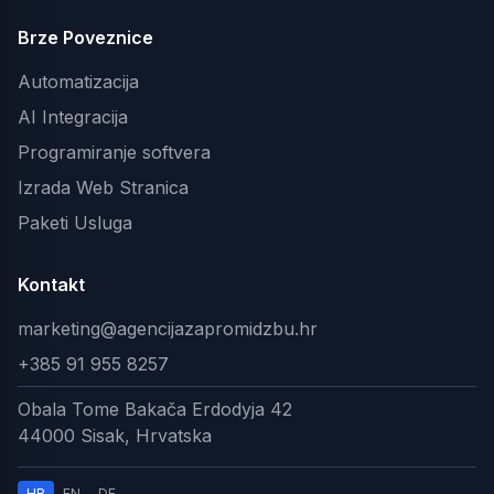
Brze Poveznice
Automatizacija
AI Integracija
Programiranje softvera
Izrada Web Stranica
Paketi Usluga
Kontakt
marketing@agencijazapromidzbu.hr
+385 91 955 8257
Obala Tome Bakača Erdodyja 42
44000 Sisak, Hrvatska
HR
EN
DE