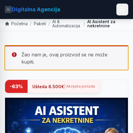
Digitalna Agencija
AI
AI &
AI Asistent za
Početna
/
Paketi
/
/
Automatizacija
nekretnine
Žao nam je, ovaj proizvod se ne može
kupiti.
-63%
Ušteda 8.500€
| Akcijska ponuda