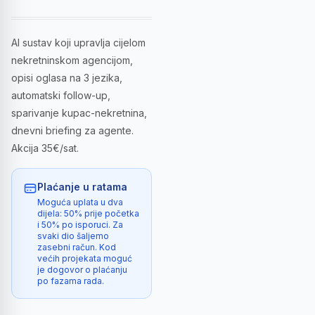
AI sustav koji upravlja cijelom
nekretninskom agencijom,
opisi oglasa na 3 jezika,
automatski follow-up,
sparivanje kupac-nekretnina,
dnevni briefing za agente.
Akcija 35€/sat.
Plaćanje u ratama
Moguća uplata u dva
dijela: 50% prije početka
i 50% po isporuci. Za
svaki dio šaljemo
zasebni račun. Kod
većih projekata moguć
je dogovor o plaćanju
po fazama rada.