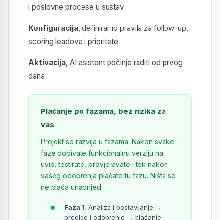
i poslovne procese u sustav
Konfiguracija
, definiramo pravila za follow-up,
scoring leadova i prioritete
Aktivacija
, AI asistent počinje raditi od prvog
dana
Plaćanje po fazama, bez rizika za
vas
Projekt se razvija u fazama. Nakon svake
faze dobivate funkcionalnu verziju na
uvid, testirate, provjeravate i tek nakon
vašeg odobrenja plaćate tu fazu. Ništa se
ne plaća unaprijed.
Faza 1
, Analiza i postavljanje →
pregled i odobrenje → plaćanje