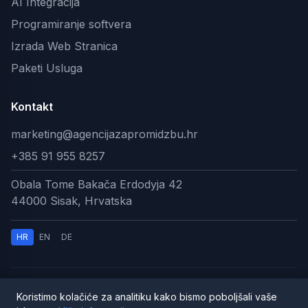
AI Integracija
Programiranje softvera
Izrada Web Stranica
Paketi Usluga
Kontakt
marketing@agencijazapromidzbu.hr
+385 91 955 8257
Obala Tome Bakača Erdodyja 42
44000 Sisak, Hrvatska
HR
EN
DE
© 2026 AI Digitalna Agencija. Sva prava pridržana.
Koristimo kolačiće za analitiku kako bismo poboljšali vaše