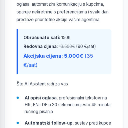
oglasa, automatizira komunikaciju s kupcima,
sparuje nekretnine s preferencijama i svaki dan
predlaže prioritetne akcije vašim agentima.
Obračunato sati:
150h
Redovna cijena:
13.500€
(90 €/sat)
Akcijska cijena: 5.000€
(35
€/sat)
Što AI Asistent radi za vas
AI opisi oglasa
, profesionalni tekstovi na
HR, EN i DE u 30 sekundi umjesto 45 minuta
ručnog pisanja
Automatski follow-up
, sustav prati kupce