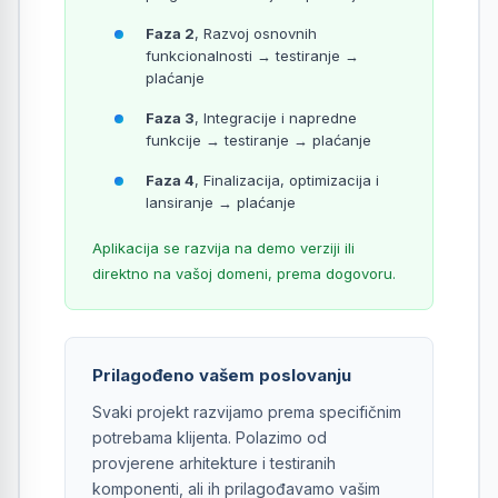
Faza 2
, Razvoj osnovnih
funkcionalnosti → testiranje →
plaćanje
Faza 3
, Integracije i napredne
funkcije → testiranje → plaćanje
Faza 4
, Finalizacija, optimizacija i
lansiranje → plaćanje
Aplikacija se razvija na demo verziji ili
direktno na vašoj domeni, prema dogovoru.
Prilagođeno vašem poslovanju
Svaki projekt razvijamo prema specifičnim
potrebama klijenta. Polazimo od
provjerene arhitekture i testiranih
komponenti, ali ih prilagođavamo vašim