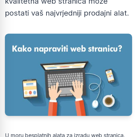
kvalitetna web stranica može
postati vaš najvrjedniji prodajni alat.
U moru besplatnih alata za izradu web stranica,