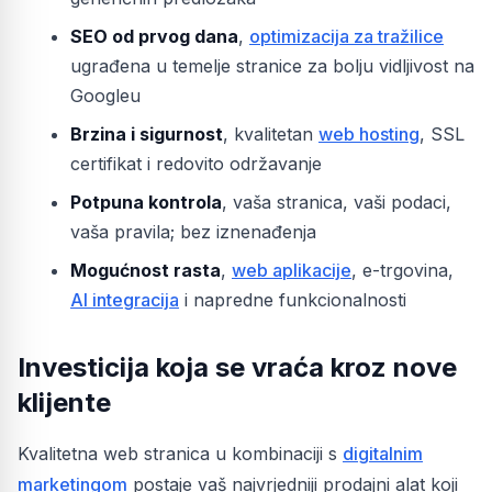
SEO od prvog dana
,
optimizacija za tražilice
ugrađena u temelje stranice za bolju vidljivost na
Googleu
Brzina i sigurnost
, kvalitetan
web hosting
, SSL
certifikat i redovito održavanje
Potpuna kontrola
, vaša stranica, vaši podaci,
vaša pravila; bez iznenađenja
Mogućnost rasta
,
web aplikacije
, e-trgovina,
AI integracija
i napredne funkcionalnosti
Investicija koja se vraća kroz nove
klijente
Kvalitetna web stranica u kombinaciji s
digitalnim
marketingom
postaje vaš najvrjedniji prodajni alat koji