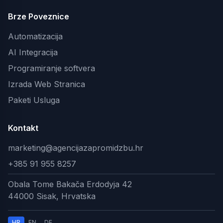
Brze Poveznice
Automatizacija
AI Integracija
Programiranje softvera
Izrada Web Stranica
Paketi Usluga
Kontakt
marketing@agencijazapromidzbu.hr
+385 91 955 8257
Obala Tome Bakača Erdodyja 42
44000 Sisak, Hrvatska
HR
EN
DE