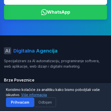
WhatsApp
AI
Digitalna Agencija
Specijalizirani za AI automatizaciju, programiranje softvera,
web aplikacije, web dizajn i digitalni marketing.
Brze Poveznice
Automatizacija
Koristimo kolačiće za analitiku kako bismo poboljšali vaše
iskustvo.
Više informacija
AI Integracija
Prihvaćam
Odbijam
Programiranje softvera