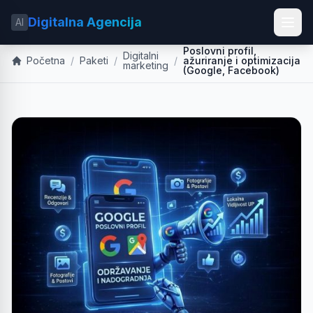
Digitalna Agencija
AI
Poslovni profil,
Digitalni
Početna
/
Paketi
/
/
ažuriranje i optimizacija
marketing
(Google, Facebook)