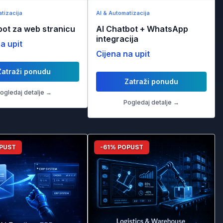
tizacija
AI & Automatizacija
bot za web stranicu
AI Chatbot + WhatsApp
integracija
a upit
Cijena na upit
Zatraži ponudu
Zatraži ponudu
ogledaj detalje →
Pogledaj detalje →
OPUST
-61% POPUST