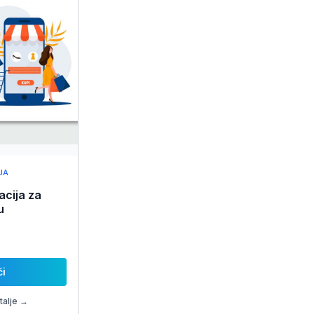
JA
cija za
u
i
talje →