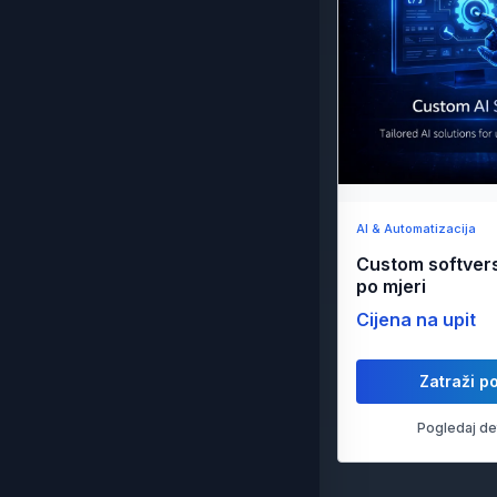
AI & Automatizacija
Custom softvers
po mjeri
Cijena na upit
Zatraži p
Pogledaj de