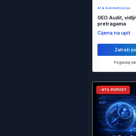
AI & Automatizacija
GEO Audit, vidlji
pretragama
Cijena na upit
Zatraži p
Pogledaj de
-61% POPUST