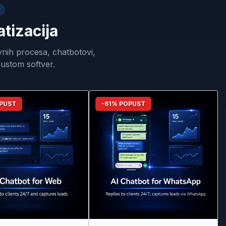
atizacija
vnih procesa, chatbotovi,
ustom softver.
OPUST
-61% POPUST