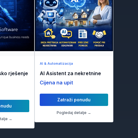
AI & Automatizacija
ko rješenje
AI Asistent za nekretnine
Cijena na upit
Zatraži ponudu
onudu
Pogledaj detalje →
talje →