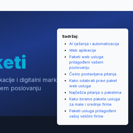
Sadržaj:
AI rješenja i automatizacija
Web aplikacije
eti
Paketi web usluga
prilagođeni vašem
poslovanju
Često postavljana pitanja
acije i digitalni marketing,
Kako odabrati pravi paket
web usluga
šem poslovanju
Najčešća pitanja o paketima
Kako biramo pakete usluga
za male i srednje firme
Paketi usluga prilagođeni
vašoj veličini firme