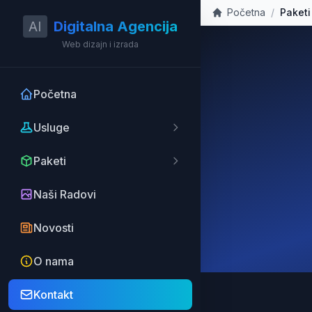
Početna
/
Paketi
AI
Digitalna Agencija
Web dizajn i izrada
Početna
Usluge
Paketi
Naši Radovi
Novosti
O nama
Kontakt