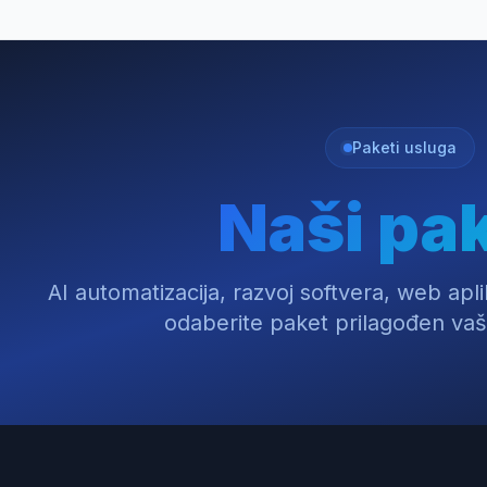
Paketi usluga
Naši pak
AI automatizacija, razvoj softvera, web aplik
odaberite paket prilagođen va