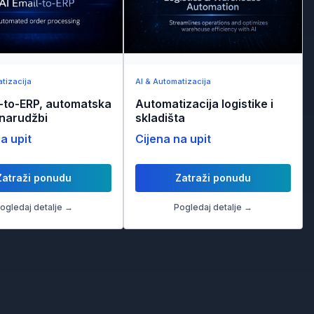
tizacija
AI & Automatizacija
l-to-ERP, automatska
Automatizacija logistike i
narudžbi
skladišta
a upit
Cijena na upit
Zatraži ponudu
Zatraži ponudu
ogledaj detalje →
Pogledaj detalje →