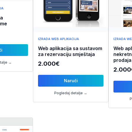
JA
za
irme
IZRADA WEB APLIKACIJA
IZRADA WE
Web aplikacija sa sustavom
Web apl
i
za rezervaciju smještaja
nekretn
prodaja
2.000€
talje →
2.000
Naruči
Pogledaj detalje →
P