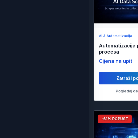
AI & Automatizacija
Automatizacija 
procesa
Cijena na upit
Zatraži p
Pogledaj de
-61% POPUST