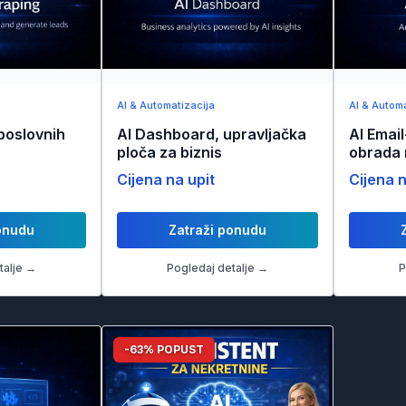
AI & Automatizacija
AI & Automa
poslovnih
AI Dashboard, upravljačka
AI Emai
ploča za biznis
obrada 
Cijena na upit
Cijena n
onudu
Zatraži ponudu
talje →
Pogledaj detalje →
P
-63% POPUST