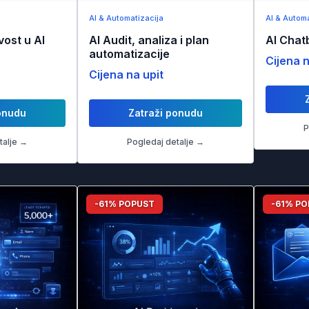
AI & Automatizacija
AI & Automa
vost u AI
AI Audit, analiza i plan
AI Chat
automatizacije
Cijena n
Cijena na upit
onudu
Zatraži ponudu
P
talje →
Pogledaj detalje →
-61% POPUST
-61% P